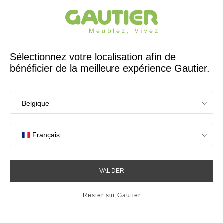
Créateur et fabricant français depuis 65 ans
Gautier
Accueil
Chambre
Matelas et sommiers