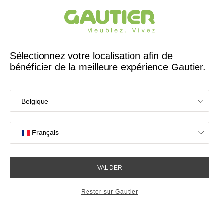
Créateur et fabricant français depuis 65 ans
Gautier
Accueil
Demande auprès d'un conseiller
Nous avons hâte
d’échanger avec vous
Avez-vous pensé à consulter notre
FAQ
?
Vous y trouverez peut-être votre bonheur.