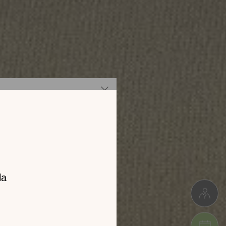
z notre
catalogue
l 2026 !