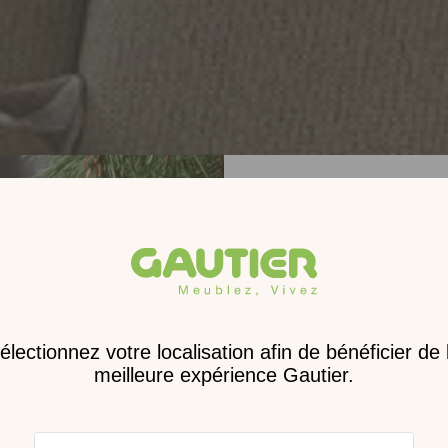
Receve
nouveau 
digita