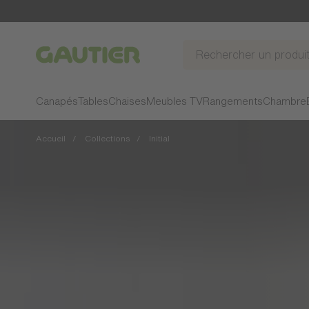
Gautier
Canapés
Tables
Chaises
Meubles TV
Rangements
Chambre
Accueil
Collections
Initial