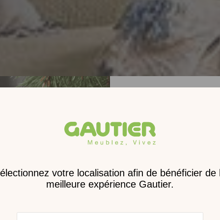
Receve
nouveau 
digita