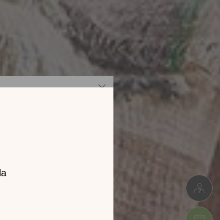
z notre
catalogue
l 2026 !