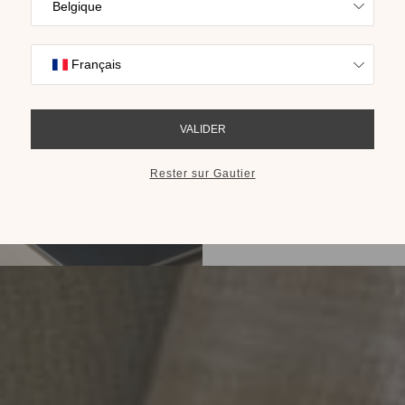
Trouvez l’inspira
nos collections s
cho
RECEVOIR LE 