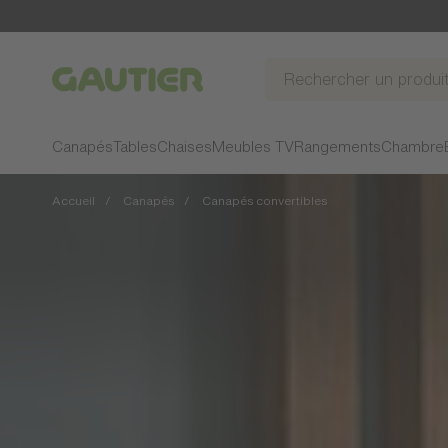
Gautier
Canapés
Tables
Chaises
Meubles TV
Rangements
Chambre
Accueil
Canapés
Canapés convertibles