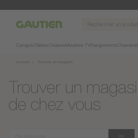
Gautier
Canapés
Tables
Chaises
Meubles TV
Rangements
Chambre
Accueil
Trouver un magasin
Trouver un magasi
de chez vous
OK