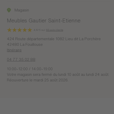
Magasin
Meubles Gautier Saint-Etienne
4,8/5 sur
63 avis clients
424 Route départementale 1082 Lieu dit La Porchère
42480 La Fouillouse
Itinéraire
04 77 35 02 88
10:00–12:00 / 14:00–19:00
Votre magasin sera fermé du lundi 10 août au lundi 24 août.
Réouverture le mardi 25 août 2026.
PLUS DE DÉTAILS
PRENDRE RENDEZ-VOUS
Magasin