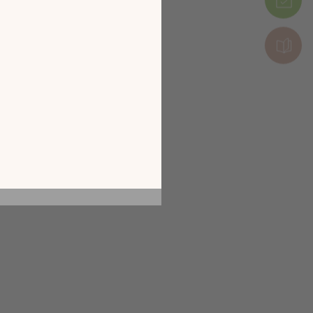
tion en découvrant
ur l’écran de votre
ix !
CATALOGUE 2026