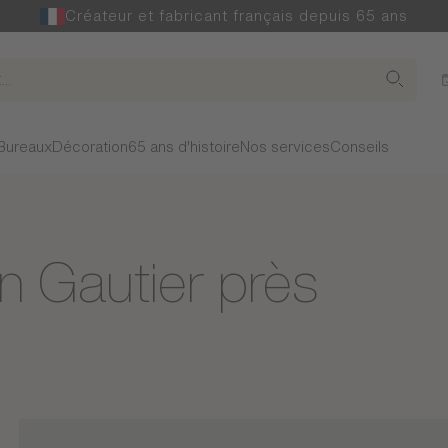
Créateur et fabricant français depuis 65 ans
Bureaux
Décoration
65 ans d'histoire
Nos services
Conseils
n Gautier près