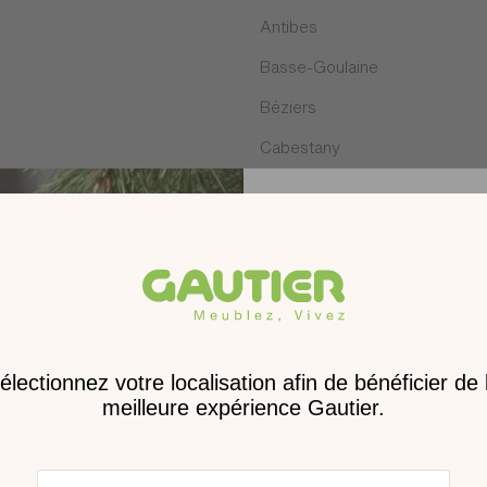
Antibes
Basse-Goulaine
Béziers
Cabestany
Challans
Courbevoie
Epagny
Feytiat
Receve
Hénin-Beaumont
nouveau 
La Roche-sur-Yon
digita
Lattes
Les Clayes-sous-Bois