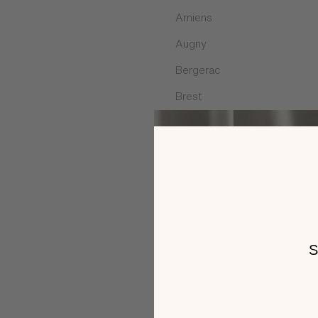
Route de Mende Palhers
Amiens
48100 MARVEJOLS
Itinéraire
Augny
04 66 31 87 81
Bergerac
09:00–12:00 / 14:00–19:00
Brest
Cahors
PLUS DE DÉTAILS
PRENDRE RENDEZ-VOUS
Cholet
Elancourt
Magasin
Epinal
Meubles Gautier Cahors
Fléville-devant-Nancy
19 rue du Clau
46090 Espère
La Fouillouse
Itinéraire
Langueux
05 65 30 92 72
Le Mans