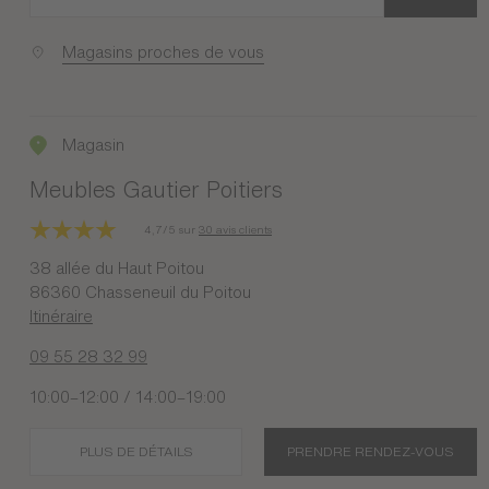
Magasins proches de vous
Magasin
Meubles Gautier Poitiers
4,7/5 sur
30 avis clients
38 allée du Haut Poitou
86360 Chasseneuil du Poitou
Itinéraire
09 55 28 32 99
10:00–12:00 / 14:00–19:00
PLUS DE DÉTAILS
PRENDRE RENDEZ-VOUS