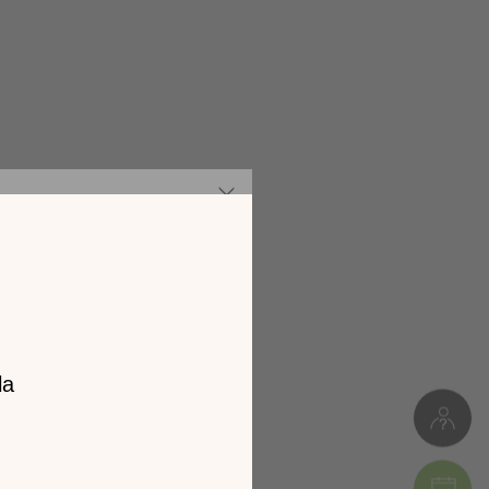
z notre
catalogue
l 2026 !