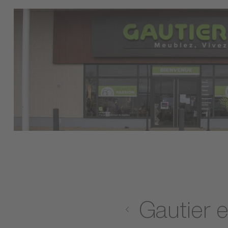
Meubles Gautier Dijon
4,8/5 sur
62 avis clients
1 rue des Echoppes ZAC Dijon Quetigny
21800 Quetigny
Itinéraire
03 80 67 68 82
10:00–12:00 / 14:00–19:00
PLUS DE DÉTAILS
PRENDRE RENDEZ-VOUS
Magasin
Meubles Gautier Marvejols
Gautier 
4,6/5 sur
5 avis clients