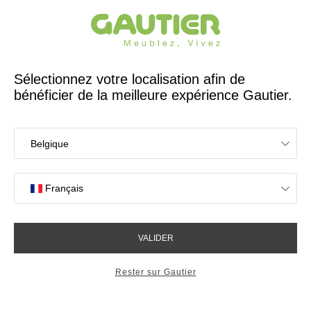
Créateur et fabricant français depuis 65 ans
Gautier
Accueil
Magasins de meubles à Pointe Noire
Les magasins Gautier
à Pointe Noire
Votre expérience en magasin
4,7/5 sur 2614 avis clients
OK