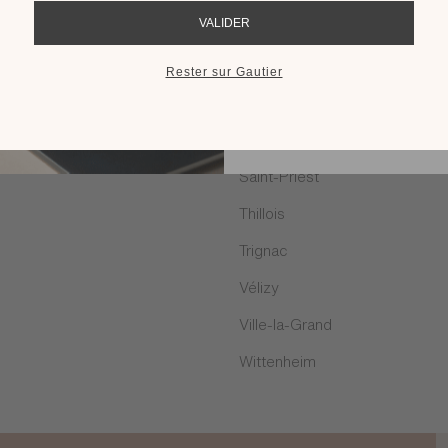
RECEVOIR LE 
Rodez
Saint Malo
Saint-Egrève
Saint-Léonard
Saint-Priest
Thillois
Trignac
Vélizy
Ville-la-Grand
Wittenheim