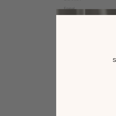
Epinal
Fléville-devant-Nancy
La Fouillouse
Langueux
Le Mans
Les Pennes Mirabeau
Malemort
Mérignac
Montgermont
Paris
Portet sur Garonne
Puygouzon