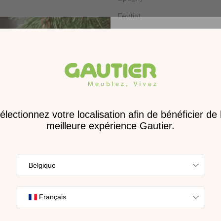
Feytiat
Hénin-Beaumont
La Roche-sur-Yon
Lattes
Les Clayes-sous-Bois
Receve
Lorient
nouveau 
Marvejols
digita
Mondeville
Trouvez l’inspira
Paris
nos collections s
Poitiers
cho
Puilboreau
Quetigny