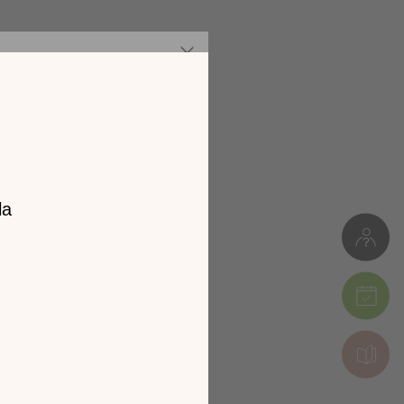
z notre
catalogue
l 2026 !
tion en découvrant
ur l’écran de votre
ix !