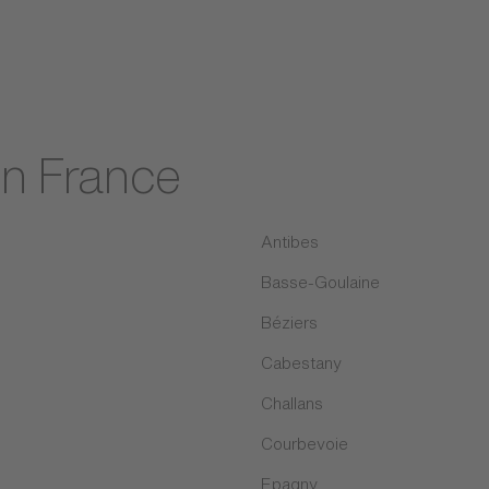
en France
Antibes
Basse-Goulaine
Béziers
Cabestany
Challans
Courbevoie
Epagny