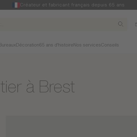
Créateur et fabricant français depuis 65 ans
Bureaux
Décoration
65 ans d'histoire
Nos services
Conseils
ier à Brest