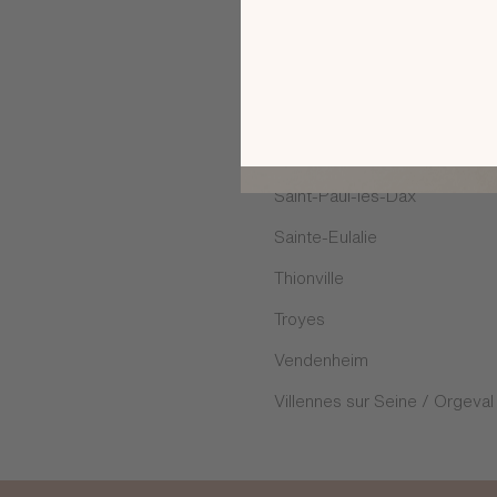
Rambouillet
Rosny-sous-Bois
Saint Maximin
Saint-Georges-des-Coteaux
Saint-Paul-lès-Dax
Sainte-Eulalie
Thionville
Troyes
Vendenheim
Villennes sur Seine / Orgeval