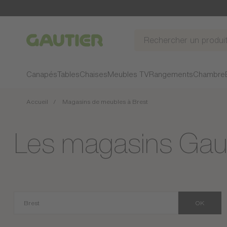
Gautier
Canapés
Tables
Chaises
Meubles TV
Rangements
Chambre
Accueil
Magasins de meubles à Brest
Les magasins Gaut
OK