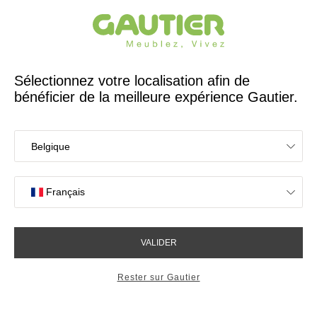
Créateur et fabricant français depuis 65 ans
Gautier
Accueil
Magasins de meubles à Poitiers
Les magasins Gautier
à Poitiers
Votre expérience en magasin
4,7/5 sur 2614 avis clients
OK