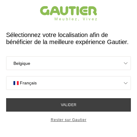
Créateur et fabricant français depuis 65 ans
Gautier
Accueil
Magasins de meubles à Lorient
Les magasins Gautier
à Lorient
Votre expérience en magasin
4,7/5 sur 2617 avis clients
OK