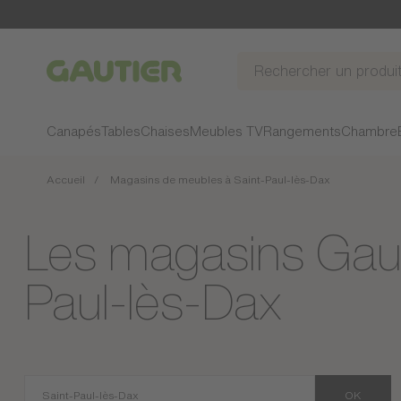
Gautier
Canapés
Tables
Chaises
Meubles TV
Rangements
Chambre
Accueil
Magasins de meubles à Saint-Paul-lès-Dax
Les magasins Gauti
Paul-lès-Dax
OK