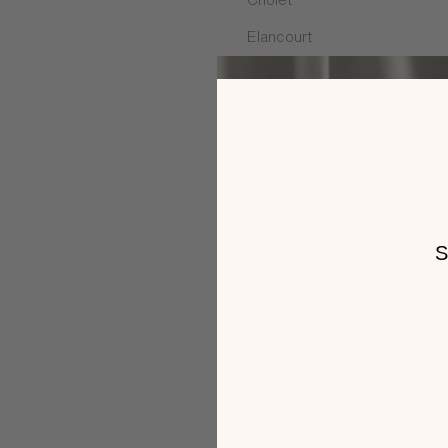
Elancourt
Epinal
Fléville-devant-Nancy
La Fouillouse
Langueux
Le Mans
Les Pennes Mirabeau
Malemort
Mérignac
Montgermont
Paris
Portet sur Garonne