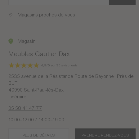
Magasins proches de vous
Magasin
Meubles Gautier Dax
4,9/5 sur
35 avis clients
2535 avenue de la Résistance Route de Bayonne- Près de
BUT
40990 Saint-Paul-lès-Dax
Itinéraire
05 58 41 47 77
10:00–12:00 / 14:00–19:00
PLUS DE DÉTAILS
PRENDRE RENDEZ-VOUS