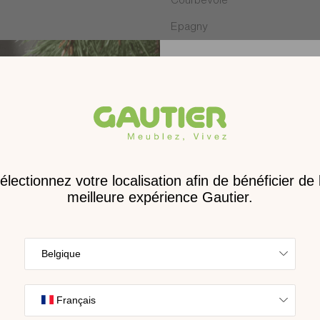
Epagny
Feytiat
Hénin-Beaumont
La Roche-sur-Yon
Lattes
Receve
Les Clayes-sous-Bois
nouveau 
Lorient
digita
Marvejols
Mondeville
Trouvez l’inspira
Paris
nos collections s
cho
Poitiers
Puilboreau