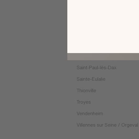
Puygouzon
Rambouillet
Rosny-sous-Bois
Saint Maximin
Saint-Georges-des-Coteaux
Saint-Paul-lès-Dax
Sainte-Eulalie
Thionville
Troyes
Vendenheim
Villennes sur Seine / Orgeval