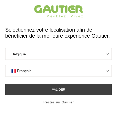
Créateur et fabricant français depuis 65 ans
Gautier
Accueil
Magasins de meubles à Wittenheim
Les magasins Gautier
à Wittenheim
Votre expérience en magasin
4,7/5 sur 2617 avis clients
OK