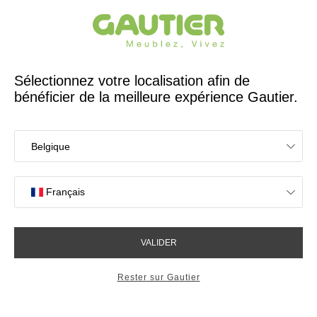
Créateur et fabricant français depuis 65 ans
Gautier
Accueil
Magasins de meubles à Portet sur Garonne
Les magasins Gautier
à Portet sur Garonne
Votre expérience en magasin
4,7/5 sur 2608 avis clients
OK