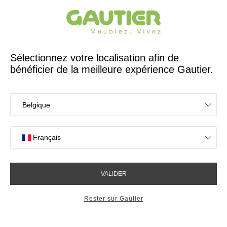
Créateur et fabricant français depuis 65 ans
Gautier
Accueil
Magasins de meubles à Mérignac
Les magasins Gautier
à Mérignac
Votre expérience en magasin
4,7/5 sur 2617 avis clients
OK