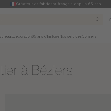
Créateur et fabricant français depuis 65 ans
Bureaux
Décoration
65 ans d'histoire
Nos services
Conseils
ier à Béziers