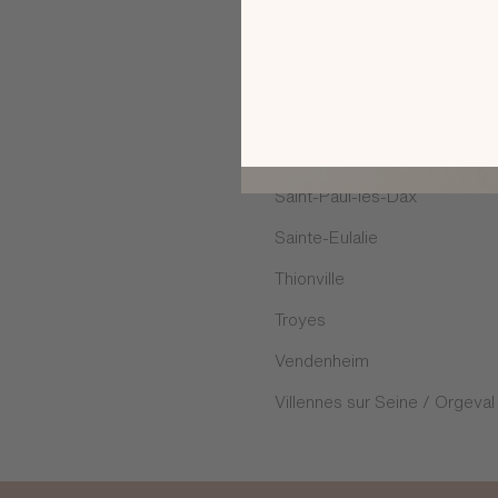
Rambouillet
Rosny-sous-Bois
Saint Maximin
Saint-Georges-des-Coteaux
Saint-Paul-lès-Dax
Sainte-Eulalie
Thionville
Troyes
Vendenheim
Villennes sur Seine / Orgeval