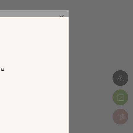
z notre
catalogue
l 2026 !
tion en découvrant
ur l’écran de votre
ix !