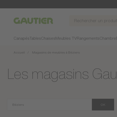
Gautier
Canapés
Tables
Chaises
Meubles TV
Rangements
Chambre
Accueil
Magasins de meubles à Béziers
Les magasins Gaut
OK