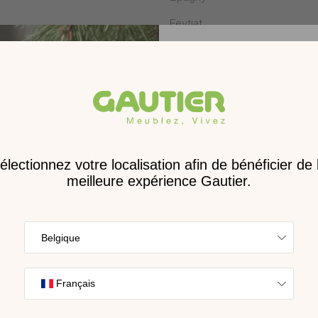
Feytiat
Hénin-Beaumont
La Roche-sur-Yon
Lattes
Les Clayes-sous-Bois
Receve
Lorient
nouveau 
Marvejols
digita
Mondeville
Trouvez l’inspira
Paris
nos collections s
Poitiers
cho
Puilboreau
Quetigny