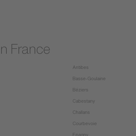
en France
Antibes
Basse-Goulaine
Béziers
Cabestany
Challans
Courbevoie
Epagny