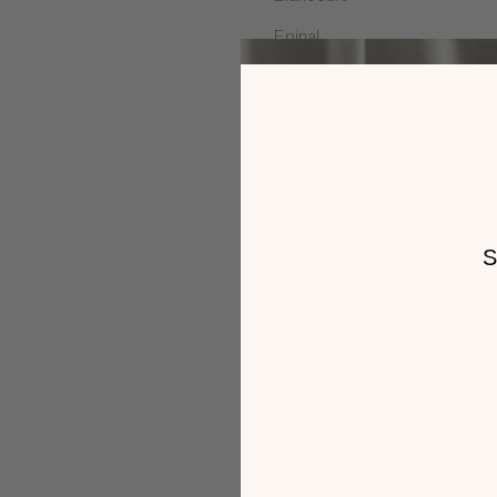
Epinal
Fléville-devant-Nancy
La Fouillouse
Langueux
Le Mans
Les Pennes Mirabeau
Malemort
Mérignac
Montgermont
Paris
Portet sur Garonne
Puygouzon