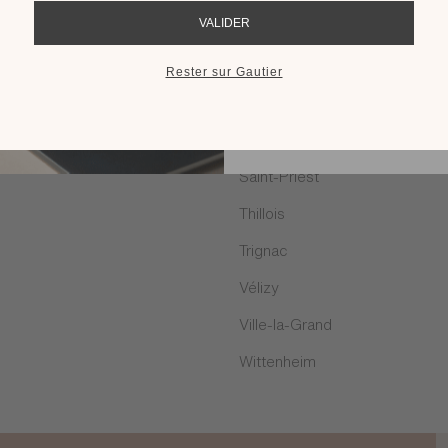
RECEVOIR LE 
Rodez
Saint Malo
Saint-Egrève
Saint-Léonard
Saint-Priest
Thillois
Trignac
Vélizy
Ville-la-Grand
Wittenheim