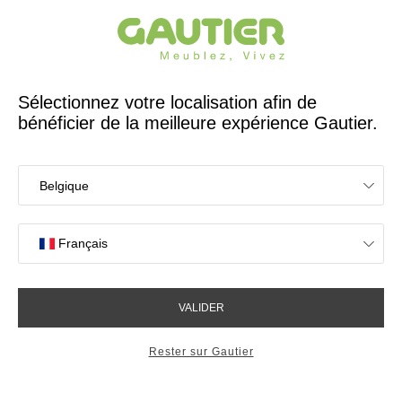
Créateur et fabricant français depuis 65 ans
Gautier
Accueil
Magasins de meubles à Thionville
Les magasins Gautier
à Thionville
Votre expérience en magasin
4,7/5 sur 2617 avis clients
OK