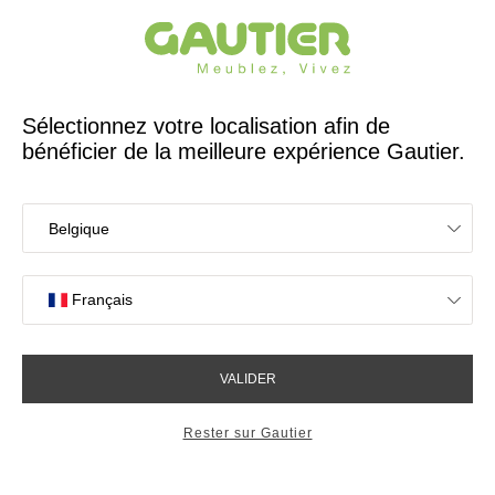
Créateur et fabricant français depuis 65 ans
Gautier
Accueil
Magasins de meubles à Saint-Priest
Les magasins Gautier
à Saint-Priest
Votre expérience en magasin
4,7/5 sur 2614 avis clients
OK