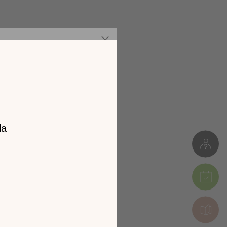
z notre
catalogue
l 2026 !
tion en découvrant
ur l’écran de votre
ix !