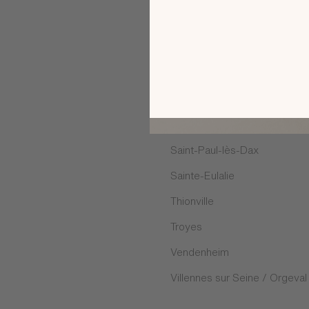
Puygouzon
Rambouillet
Rosny-sous-Bois
Saint Maximin
Saint-Georges-des-Coteaux
Saint-Paul-lès-Dax
Sainte-Eulalie
Thionville
Troyes
Vendenheim
Villennes sur Seine / Orgeval