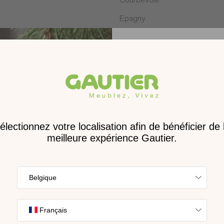
Epagny
Feytiat
Hénin-Beaumont
La Roche-sur-Yon
Lattes
Receve
Les Clayes-sous-Bois
nouveau 
Lorient
digita
Marvejols
Mondeville
Trouvez l’inspira
Paris
nos collections s
cho
Poitiers
Puilboreau