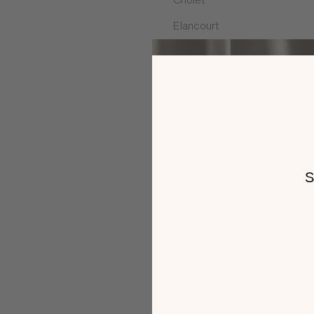
Elancourt
Epinal
Fléville-devant-Nancy
La Fouillouse
Langueux
Le Mans
Les Pennes Mirabeau
Malemort
Mérignac
Montgermont
Paris
Portet sur Garonne