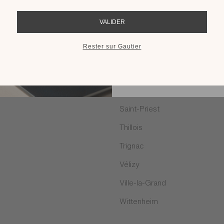
RECEVOIR LE 
Quetigny
Rodez
Saint Malo
Saint-Egrève
Saint-Léonard
Saint-Priest
Thillois
Trignac
Vélizy
Ville-la-Grand
Wittenheim