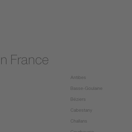
en France
Antibes
Basse-Goulaine
Béziers
Cabestany
Challans
Courbevoie