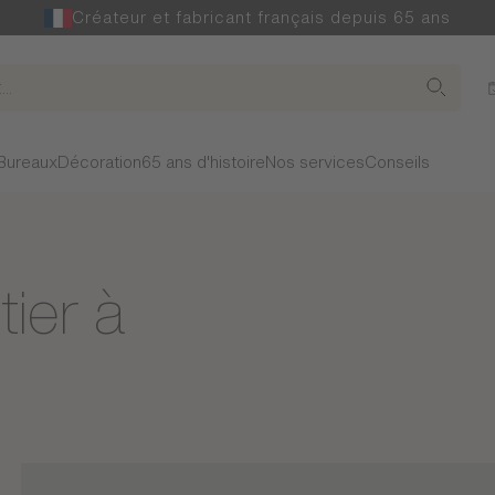
Créateur et fabricant français depuis 65 ans
Bureaux
Décoration
65 ans d'histoire
Nos services
Conseils
ier à