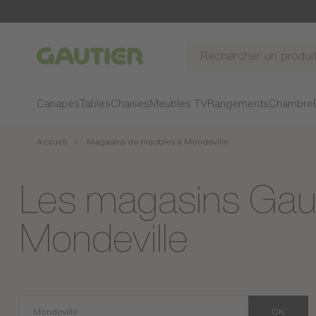
Gautier
Canapés
Tables
Chaises
Meubles TV
Rangements
Chambre
Accueil
Magasins de meubles à Mondeville
Les magasins Gaut
Mondeville
OK