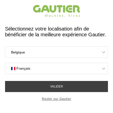
Créateur et fabricant français depuis 65 ans
Gautier
Accueil
Magasins de meubles à Sofia
Les magasins Gautier
à Sofia
Votre expérience en magasin
4,7/5 sur 2617 avis clients
OK