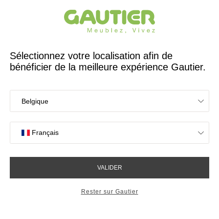
Créateur et fabricant français depuis 65 ans
Gautier
Accueil
Magasins de meubles à Thillois
Les magasins Gautier
à Thillois
Votre expérience en magasin
4,7/5 sur 2617 avis clients
OK