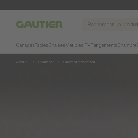
Gautier
Canapés
Tables
Chaises
Meubles TV
Rangements
Chambre
Accueil
Chambre
Chambre d'enfant