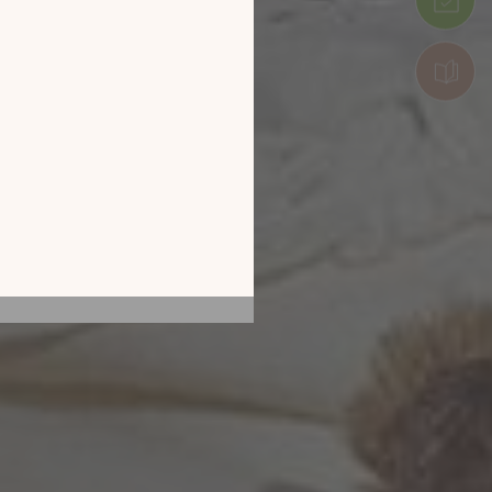
tion en découvrant
ur l’écran de votre
ix !
CATALOGUE 2026