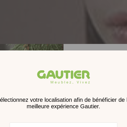
Receve
nouveau 
digita