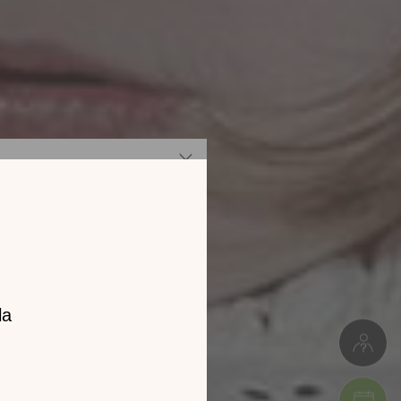
z notre
catalogue
l 2026 !