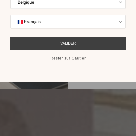
Trouvez l’inspira
nos collections s
cho
RECEVOIR LE 