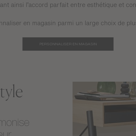
e nous contentons pas de créer des meubles. 
pour votre intérieur.
 et résolument personnelle, la chaise Exclusive 
ant ainsi l’accord parfait entre esthétique et con
nnaliser en magasin parmi un large choix de plu
PERSONNALISER EN MAGASIN