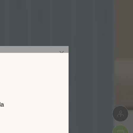
z notre
catalogue
l 2026 !