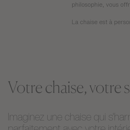
Chez Gautier, nous n
des produits uniques 
Élégante, confortable
philosophie, vous offr
La chaise est à perso