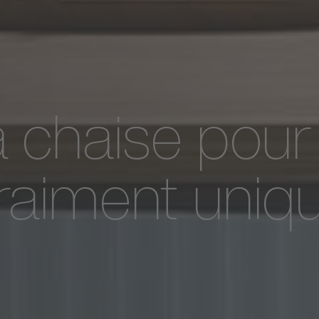
a chaise pour
raiment uniq