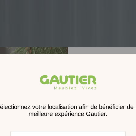
Receve
nouveau 
digita