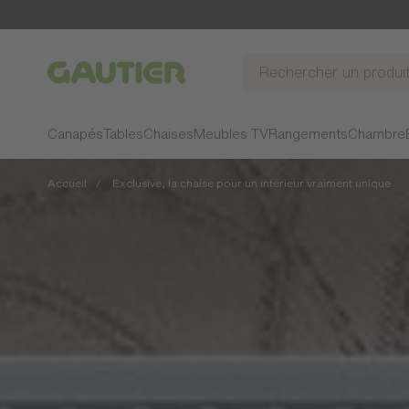
Gautier
Canapés
Tables
Chaises
Meubles TV
Rangements
Chambre
Accueil
Exclusive, la chaise pour un intérieur vraiment unique