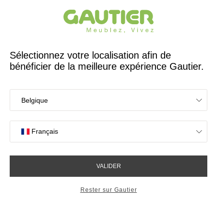
Créateur et fabricant français depuis 65 ans
Gautier
Accueil
Magasins de meubles à Cabestany
Les magasins Gautier
à Cabestany
Votre expérience en magasin
4,7/5 sur 2618 avis clients
OK