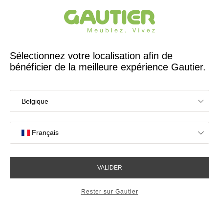
Créateur et fabricant français depuis 65 ans
Gautier
Accueil
Magasins de meubles à La Roche-sur-Yon
Les magasins Gautier
à La Roche-sur-Yon
Votre expérience en magasin
4,7/5 sur 2617 avis clients
OK