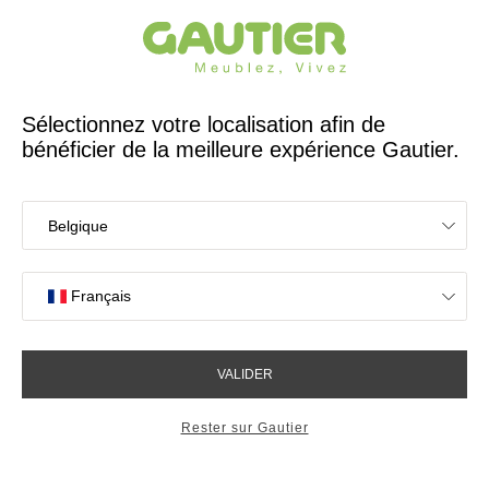
Créateur et fabricant français depuis 65 ans
Gautier
Accueil
Magasins de meubles à Saint Malo
Les magasins Gautier
à Saint Malo
Votre expérience en magasin
4,7/5 sur 2614 avis clients
OK