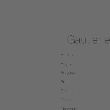
Avenue de Vibert
32 1227 CAROUGE-GE
Itinéraire
41 (0) 58 573 42 20
09:00–18:00
Gautier 
PLUS DE DÉTAILS
PRENDRE RENDEZ-VOUS
Amiens
Corner de marque Kids
Augny
Pfister Genève-Meyrin
Bergerac
7 Chemin de Riantbosson
Brest
1217 Genf-Meyrin
Cahors
Itinéraire
Cholet
022 989 85 00
Elancourt
09:00–18:00