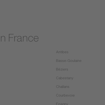
en France
Antibes
Basse-Goulaine
Béziers
Cabestany
Challans
Courbevoie
Epagny