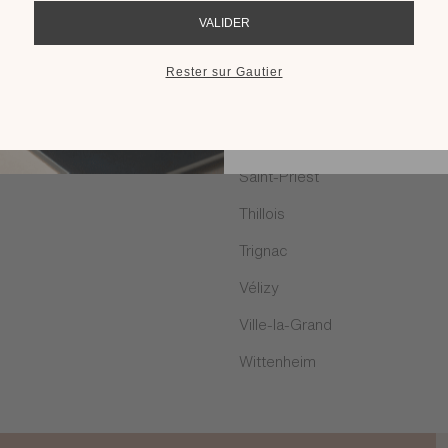
RECEVOIR LE 
Rodez
Saint Malo
Saint-Egrève
Saint-Léonard
Saint-Priest
Thillois
Trignac
Vélizy
Ville-la-Grand
Wittenheim