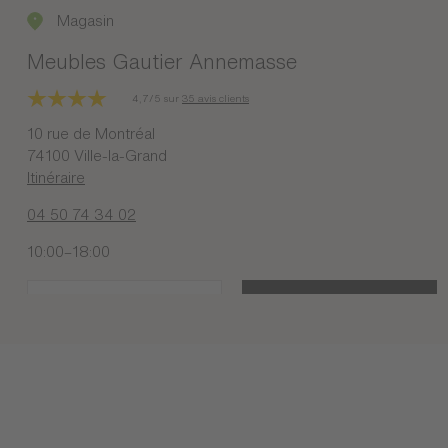
Magasin
Meubles Gautier Annemasse
4,7/5 sur
35 avis clients
10 rue de Montréal
74100 Ville-la-Grand
Itinéraire
04 50 74 34 02
10:00–18:00
PLUS DE DÉTAILS
PRENDRE RENDEZ-VOUS
Corner de marque
Gautier MIGROS