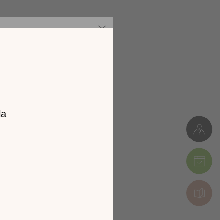
z notre
catalogue
l 2026 !
tion en découvrant
ur l’écran de votre
ix !