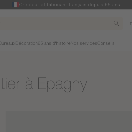
Créateur et fabricant français depuis 65 ans
Bureaux
Décoration
65 ans d'histoire
Nos services
Conseils
ier à Epagny