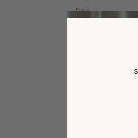
Epinal
PLUS DE DÉTAILS
PRENDRE RENDEZ-VOUS
Fléville-devant-Nancy
La Fouillouse
Langueux
Le Mans
Les Pennes Mirabeau
Malemort
Mérignac
Montgermont
Paris
Portet sur Garonne
Puygouzon