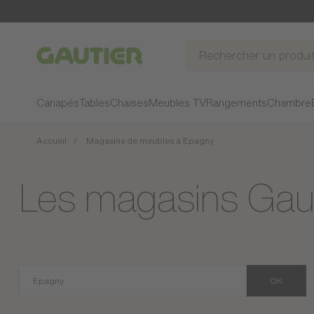
Gautier
Canapés
Tables
Chaises
Meubles TV
Rangements
Chambre
Accueil
Magasins de meubles à Epagny
Les magasins Gaut
OK