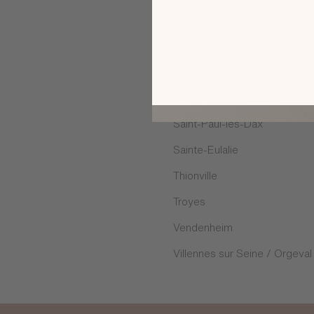
Rambouillet
Rosny-sous-Bois
Saint Maximin
Saint-Georges-des-Coteaux
Saint-Paul-lès-Dax
Sainte-Eulalie
Thionville
Troyes
Vendenheim
Villennes sur Seine / Orgeval