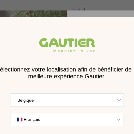
Feytiat
Hénin-Beaumont
La Roche-sur-Yon
Lattes
Les Clayes-sous-Bois
Receve
Lorient
nouveau 
Marvejols
digita
Mondeville
Trouvez l’inspira
Paris
nos collections s
Poitiers
cho
Puilboreau
Quetigny