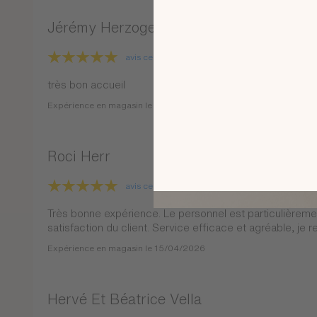
Jérémy Herzogenrath
avis certifié
signalement
très bon accueil
Expérience en magasin le 23/04/2026
Roci Herr
avis certifié
signalement
Très bonne expérience. Le personnel est particulièrement
satisfaction du client. Service efficace et agréable, je
Expérience en magasin le 15/04/2026
Hervé Et Béatrice Vella