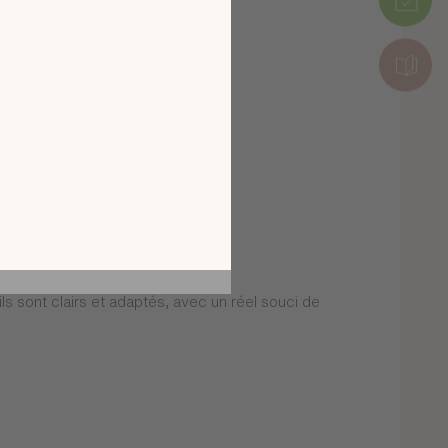
tion en découvrant
ur l’écran de votre
ix !
CATALOGUE 2026
ls sont clairs et adaptés, avec un réel souci de