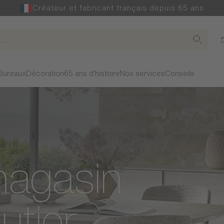
Créateur et fabricant français depuis 65 ans
Bureaux
Décoration
65 ans d'histoire
Nos services
Conseils
magasin
utier