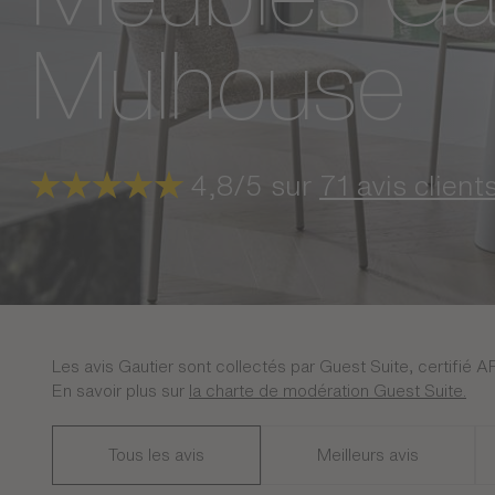
Mulhouse
4,8/5 sur
71 avis client
Les avis Gautier sont collectés par Guest Suite, certifié A
En savoir plus sur
la charte de modération Guest Suite.
Tous les avis
Meilleurs avis