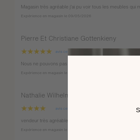
Magasin très agréable j'ai pu voir tous les meubles qui m
Expérience en magasin le 09/05/2026
Pierre Et Christiane Gottenkieny
avis certifié
signalement
Nous ne pouvons pas répondre à votre questionnaire car 
Expérience en magasin le 07/05/2026
Nathalie Wilhelm
avis certifié
signalement
vendeur très agréable et professionnel
Expérience en magasin le 02/05/2026