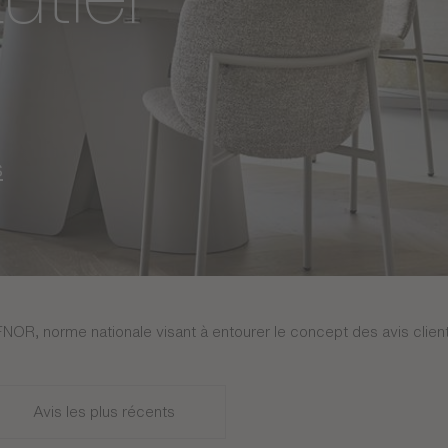
s
FNOR, norme nationale visant à entourer le concept des avis client
Avis les plus récents