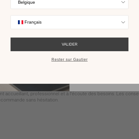
Trouvez l’inspira
nos collections s
cho
RECEVOIR LE 
 accueillant, professionnel et à l'écoute des besoins. Les consei
 recommande sans hésitation.