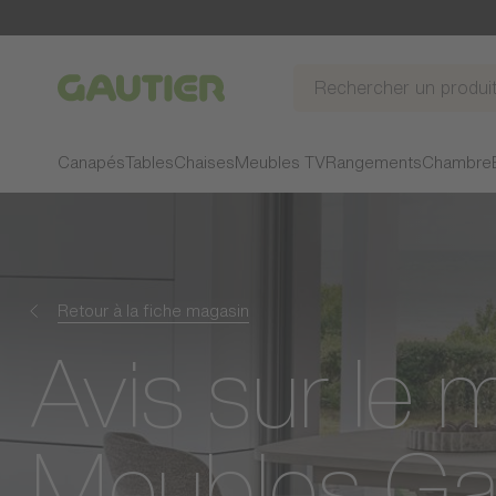
Gautier
Canapés
Tables
Chaises
Meubles TV
Rangements
Chambre
Retour à la fiche magasin
Avis sur le 
Meubles Ga