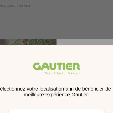
e plaisent en vrai.
c'est notre fils qui s'est occupé de tout.
Receve
nouveau 
digita