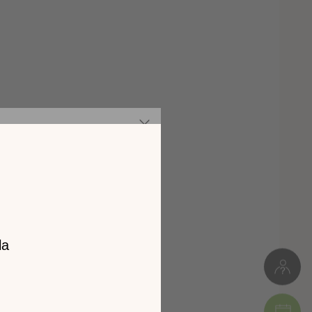
z notre
catalogue
l 2026 !