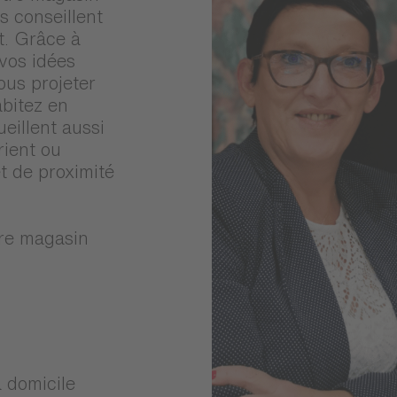
s conseillent
t. Grâce à
 vos idées
ous projeter
abitez en
eillent aussi
rient ou
t de proximité
tre magasin
à domicile