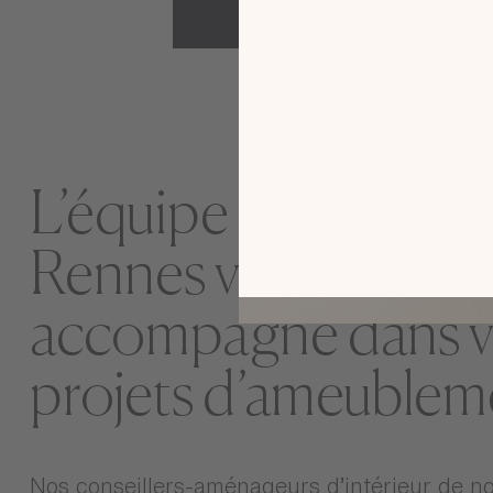
L’équipe Gautier à
Rennes vous
accompagne dans v
projets d’ameublem
Nos conseillers-aménageurs d’intérieur de n