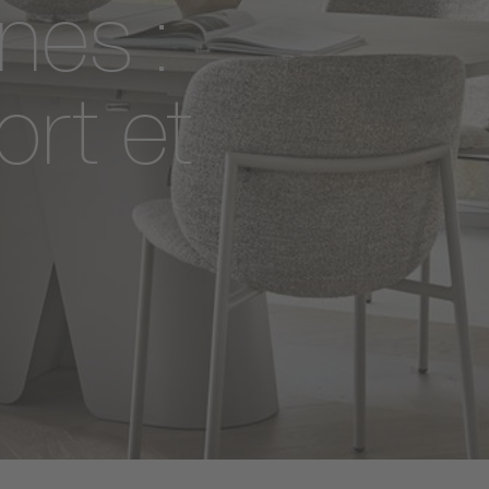
nes :
ort et