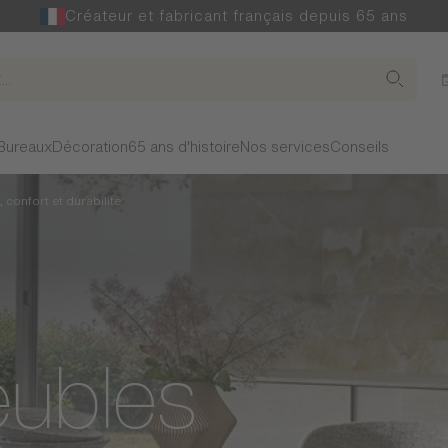
Créateur et fabricant français depuis 65 ans
Bureaux
Décoration
65 ans d'histoire
Nos services
Conseils
confort et durabilité
ubles