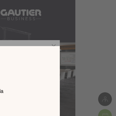
z notre
catalogue
l 2026 !