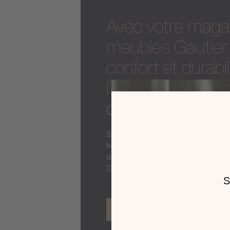
Avec votre maga
meubles Gautier 
confort et durabil
l'expertise de la
de vos espaces 
Salles de réunion, espaces de convi
hôtels, restaurants... Votre magas
design, confort et durabilité a for
Gautier Business.
DÉCOUVRIR L'OFFRE BUSINESS