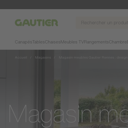
Gautier
Canapés
Tables
Chaises
Meubles TV
Rangements
Chambre
Accueil
Magasins
Magasin meubles Gautier Rennes : design, 
Magasin me