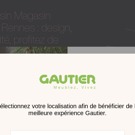
sin Magasin
Rennes : design,
ité, profitez de
 maison
au service
professionnels
vialité, co-working, halls de réception,
in Magasin meubles Gautier Rennes :
cément une solution à vous proposer avec
Receve
nouveau 
digita
DÉMARRER UN PROJET