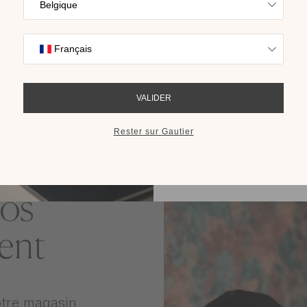
Trouvez l’inspira
nos collections s
cho
RECEVOIR LE 
os
ent
otre magasin