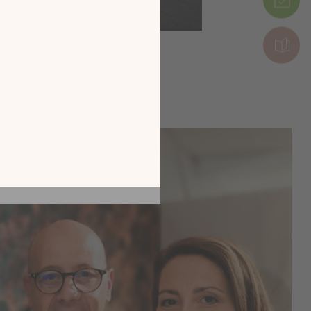
tion en découvrant
ur l’écran de votre
ix !
CATALOGUE 2026