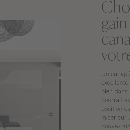
Choi
gain
cana
votr
Un canapé 
excellente
bien dans 
pourrait a
position e
miser sur
pouvez ain