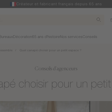
Créateur et fabricant français depuis 65 ans
Bureaux
Décoration
65 ans d'histoire
Nos services
Conseils
ressemble
Quel canapé choisir pour un petit espace ?
Conseils d'agenceurs
pé choisir pour un peti