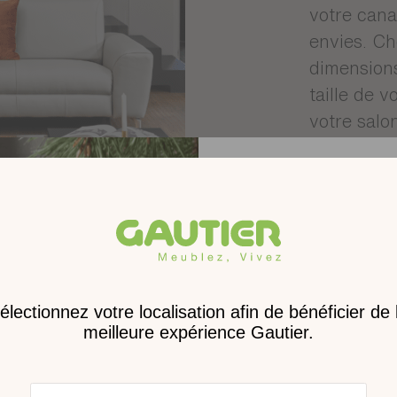
votre cana
envies. Ch
dimensions
taille de v
votre salon
devenir un
repos. À c
ajustables
NO
Receve
nouveau 
digita