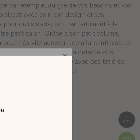
pé par exemple, au gré de vos besoins et vos
oisissez avec soin son design et ses
 pour qu’ils s’adaptent parfaitement à la
otre petit salon. Grâce à son petit volume,
 peut très vite adopter une allure intimiste et
 lieu idéalement dédié à la détente et au
e titre, un canapé d’angle avec des têtières
 peut être très appréciable…
S CANAPÉS D'ANGLE
z notre
catalogue
l 2026 !