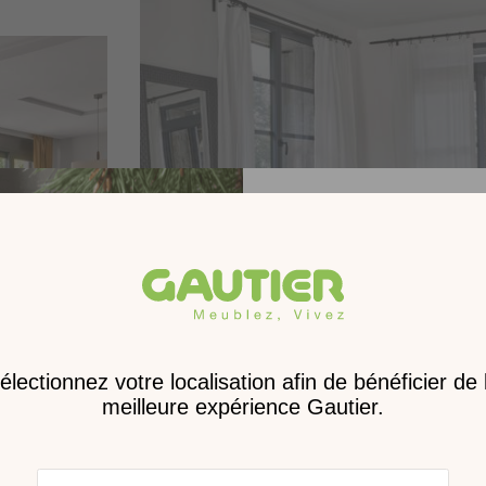
Receve
nouveau 
digita