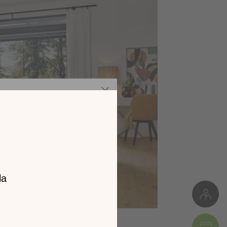
z notre
catalogue
l 2026 !