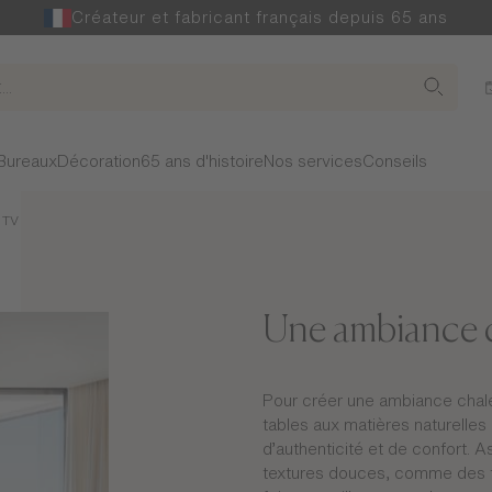
Créateur et fabricant français depuis 65 ans
Bureaux
Décoration
65 ans d'histoire
Nos services
Conseils
 TV
Une ambiance c
Pour créer une ambiance chal
tables aux matières naturelle
d’authenticité et de confort. 
textures douces, comme des t