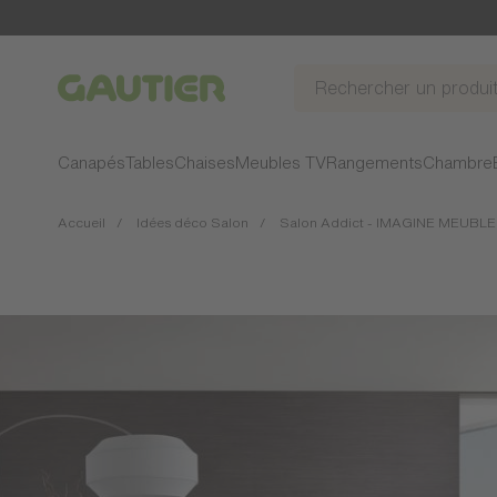
Gautier
Canapés
Tables
Chaises
Meubles TV
Rangements
Chambre
Accueil
Idées déco Salon
Salon Addict - IMAGINE MEUBLE