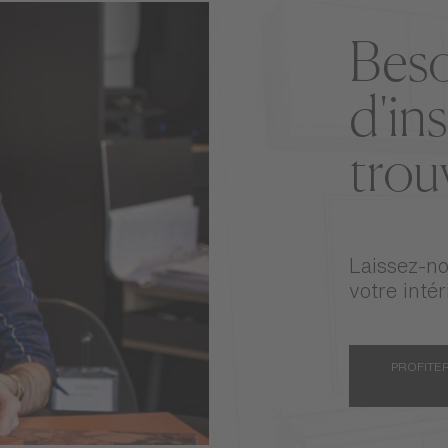
Beso
d'in
trou
Laissez-no
votre intér
PROFITER