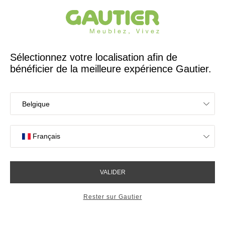
Créateur et fabricant français depuis 65 ans
Gautier
Accueil
Candidature spontanée
Déposez votre CV
Vous êtes qualifié(e) dans la maintenance,
les métiers du bois ou de l'ameublement.
Vous êtes à la recherche d'un emploi, d'un