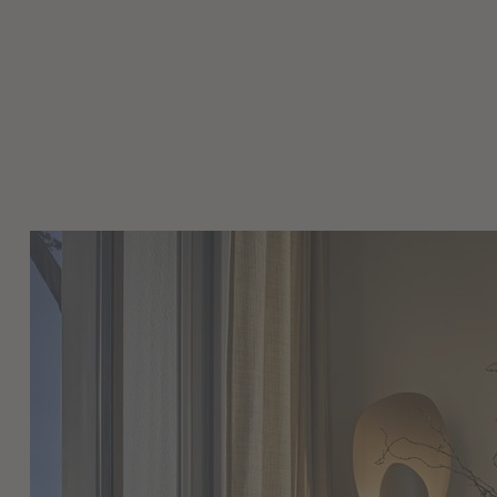
Nos combinaisons mura
et rangements à trav
et les coloris dispon
composition harmonieu