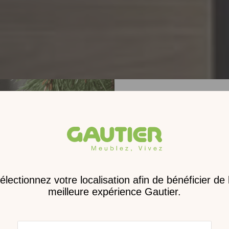
Receve
nouveau 
digita