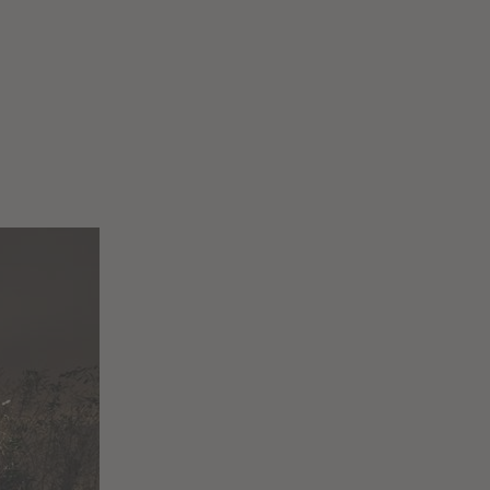
ie en associant style
nts. Tous les styles
ilier pour créer une