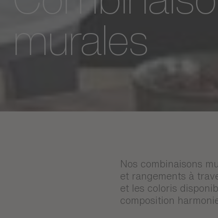
Combinaiso
murales