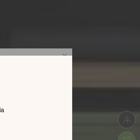
z notre
catalogue
l 2026 !