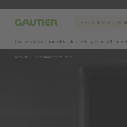
Gautier
Canapés
Tables
Chaises
Meubles TV
Rangements
Chambre
Accueil
Combinaisons murales