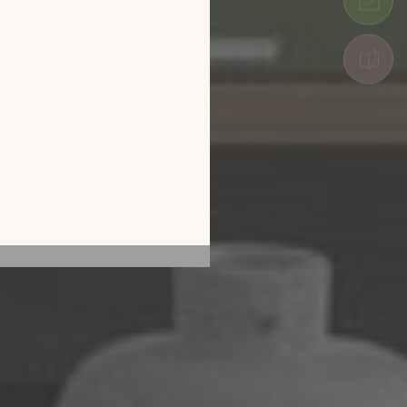
tion en découvrant
ur l’écran de votre
ix !
CATALOGUE 2026