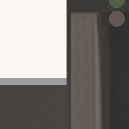
tion en découvrant
ur l’écran de votre
ix !
CATALOGUE 2026