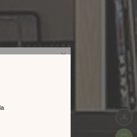
z notre
catalogue
l 2026 !