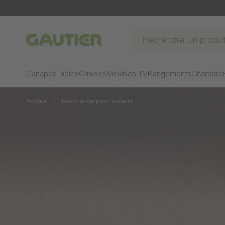
Gautier
Canapés
Tables
Chaises
Meubles TV
Rangements
Chambre
Accueil
Décoration pour enfants