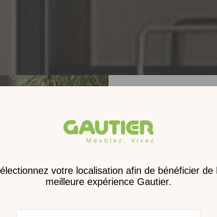
Receve
nouveau 
digita