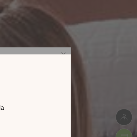
z notre
catalogue
l 2026 !