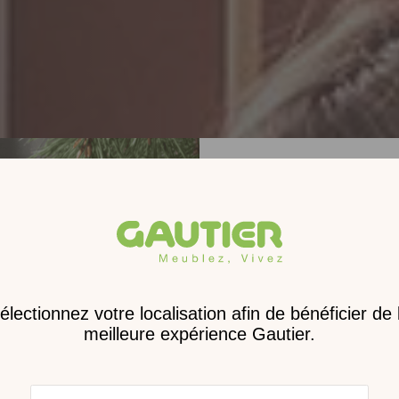
Receve
nouveau 
digita