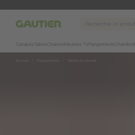
Gautier
Canapés
Tables
Chaises
Meubles TV
Rangements
Chambre
Accueil
Rangements
Tables de chevet