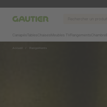
Gautier
Canapés
Tables
Chaises
Meubles TV
Rangements
Chambre
Accueil
Rangements