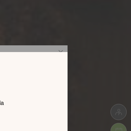
z notre
catalogue
l 2026 !