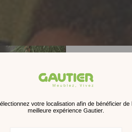
Receve
nouveau 
digita