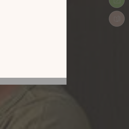
tion en découvrant
ur l’écran de votre
ix !
CATALOGUE 2026