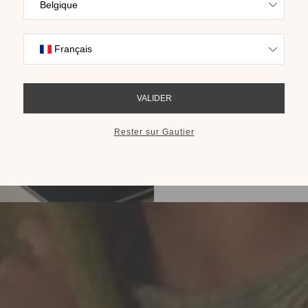
Trouvez l’inspira
nos collections s
cho
RECEVOIR LE 