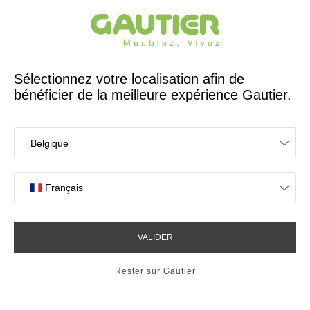
Créateur et fabricant français depuis 65 ans
Gautier
Accueil
Chaises
Fauteuil Alcyon pieds bois smoke
Fauteuil Alcyon pieds bois
smoke