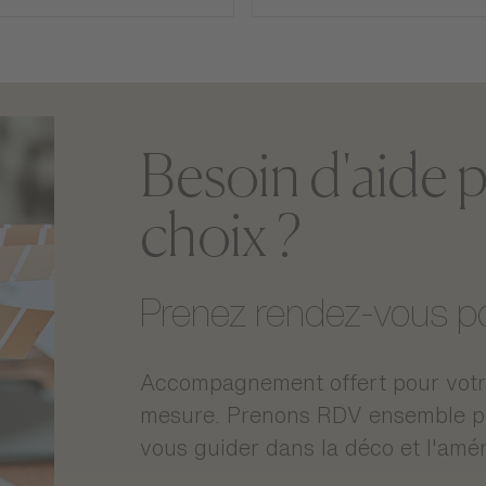
Besoin d'aide p
choix ?
Montage
Prenez rendez-vous pou
Poids
Dimensions
Accompagnement offert pour votre
Dimensions des colis
mesure. Prenons RDV ensemble pou
vous guider dans la déco et l'amé