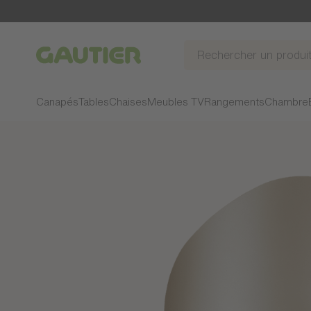
Gautier
Canapés
Tables
Chaises
Meubles TV
Rangements
Chambre