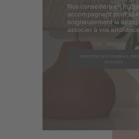
Nos conseillers en maga
accompagnent pour séle
soigneusement la décor
associer à vos ambianc
PROFITER DES CONSEILS, IDÉE
ASTUCES