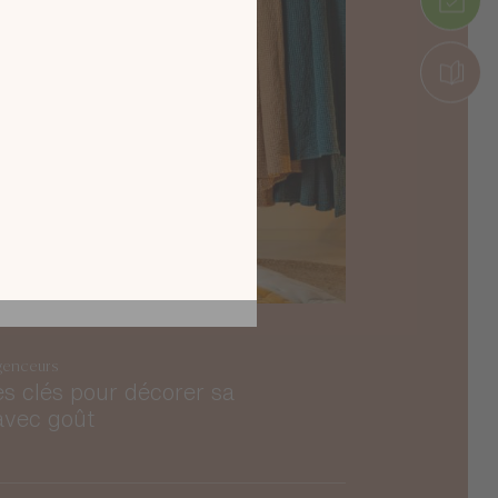
tion en découvrant
ur l’écran de votre
ix !
CATALOGUE 2026
genceurs
es clés pour décorer sa
avec goût