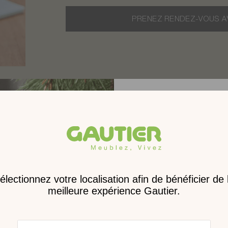
PRENEZ RENDEZ-VOUS A
Receve
nouveau 
digita
eu