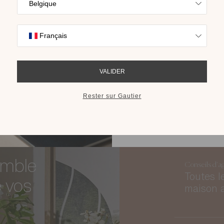
Trouvez l’inspira
pour trouver
nos collections s
cho
 ?
RECEVOIR LE 
emble
Conseils d'a
Toutes l
e vos
maison 