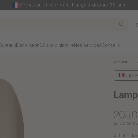
Créateur et fabricant français depuis 65 ans
Bureaux
Décoration
65 ans d'histoire
Nos services
Conseils
Accueil
D
Origin
Lampe
205,
dont 0,00 € 
Afficher les