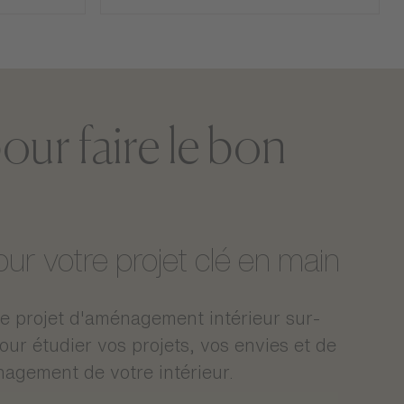
our faire le bon
Non applicable
r votre projet clé en main
4kg
L. 37cm * H.54cm
 projet d'aménagement intérieur sur-
Colis 1 : 45 x 55 x 45 cm (4kg)
r étudier vos projets, vos envies et de
nagement de votre intérieur.