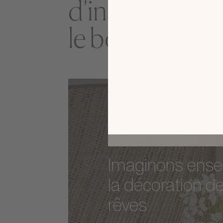
d'inspiration 
le bon modèle
Imaginons ens
la décoration d
rêves