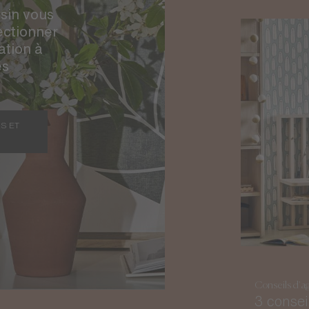
sin vous
ctionner
ation à
es
S ET
Conseils d'a
3 consei