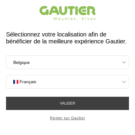
Créateur et fabricant français depuis 65 ans
Gautier
Accueil
Lits
Lit haut Tiny
Lit haut Tiny