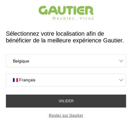
Créateur et fabricant français depuis 65 ans
Gautier
Accueil
Canapés
Pouf design Swing
Pouf design Swing