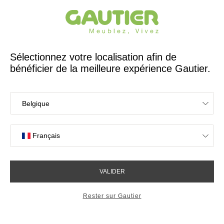
Créateur et fabricant français depuis 65 ans
Gautier
Accueil
Décoration
Tapis Touba Sable
Tapis Touba Sable
399,53 €
dont 0,53 € d'éco-part
Afficher les détails du produit