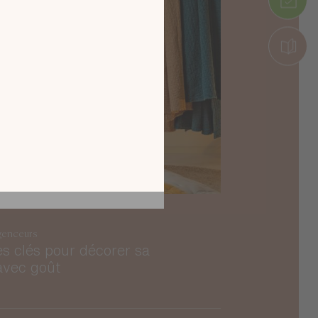
tion en découvrant
ur l’écran de votre
ix !
CATALOGUE 2026
genceurs
es clés pour décorer sa
avec goût