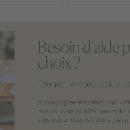
Besoin d'aide p
choix ?
Montage
Prenez rendez-vous pou
Poids
Dimensions
Accompagnement offert pour votre
Dimensions des colis
mesure. Prenons RDV ensemble pou
vous guider dans la déco et l'amé