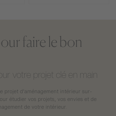
our faire le bon
Non applicable
r votre projet clé en main
2kg
H.45cm
 projet d'aménagement intérieur sur-
Colis 1 : 36 x 30 x 36 cm (2kg)
r étudier vos projets, vos envies et de
nagement de votre intérieur.