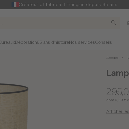
Créateur et fabricant français depuis 65 ans
Bureaux
Décoration
65 ans d'histoire
Nos services
Conseils
Accueil
D
Lamp
295,
dont 0,00 € 
Afficher les