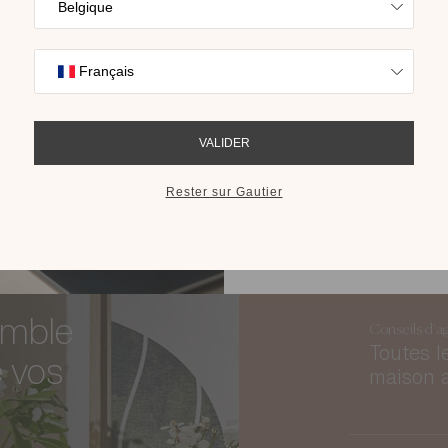
Trouvez l’inspira
pour trouver
nos collections s
cho
 ?
RECEVOIR LE 
emble
Conseils d'a
Toutes l
e vos
maison 