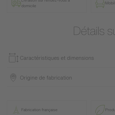
Livraison sur rendez-vous à
Mobil
domicile
Détails 
Caractéristiques et dimensions
Référence
Origine de fabrication
1TA1138
Détails des différents matériaux contenus dans les colis
Origine : Union Européenne
Ampoule à commander (1TA1101)
Exclusivité web
Fabrication française
Produ
Caractéristiques environnementales