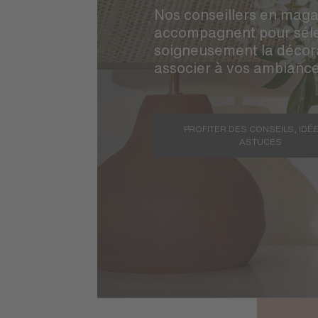
Nos conseillers en maga
accompagnent pour séle
soigneusement la décor
associer à vos ambianc
PROFITER DES CONSEILS, IDÉE
ASTUCES