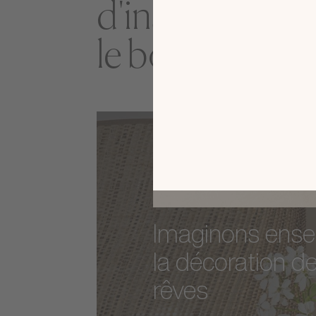
d'inspiration 
le bon modèle
Imaginons ens
la décoration d
rêves