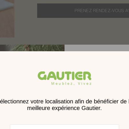
PRENEZ RENDEZ-VOUS A
Receve
nouveau 
digita
eu