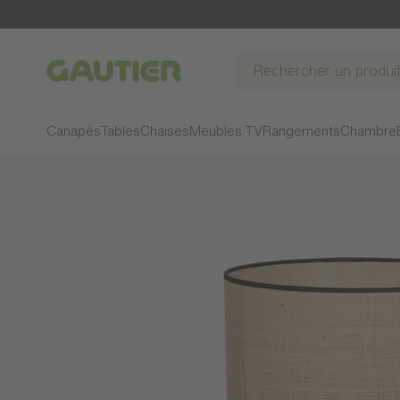
Gautier
Canapés
Tables
Chaises
Meubles TV
Rangements
Chambre