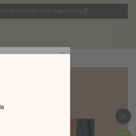
VEC NOS CONSEILLERS AGENCEURS
z notre
catalogue
l 2026 !