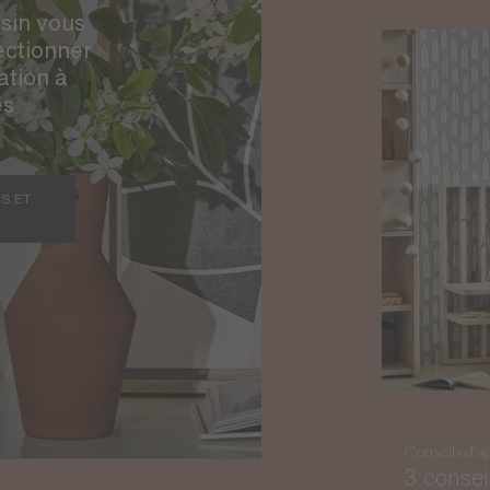
sin vous
ctionner
ation à
es
S ET
Conseils d'a
3 consei