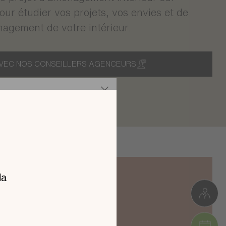
r étudier vos projets, vos envies et de
nagement de votre intérieur.
VEC NOS CONSEILLERS AGENCEURS
z notre
catalogue
l 2026 !