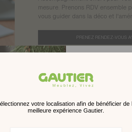
mesure. Prenons RDV ensemble pou
vous guider dans la déco et l'amé
PRENEZ RENDEZ-VOUS A
Receve
nouveau 
digita