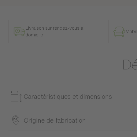
Livraison sur rendez-vous à
Mobil
domicile
Dé
Caractéristiques et dimensions
Référence
Origine de fabrication
1TE0689
Détails des différents matériaux contenus dans les colis
Origine : Union Européenne