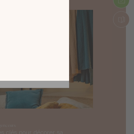
tion en découvrant
ur l’écran de votre
ix !
CATALOGUE 2026
genceurs
es clés pour décorer sa