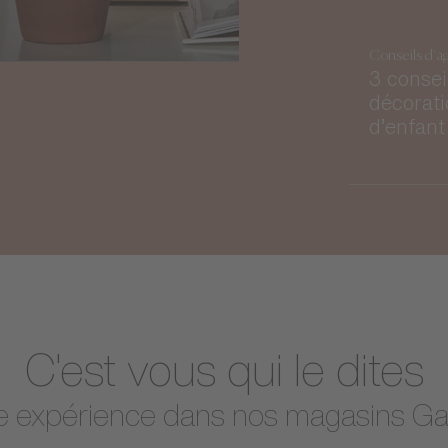
Conseils d'a
3 consei
décorat
d’enfant
C'est vous qui le dites
e expérience dans nos magasins Ga