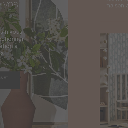
e vos
maison 
sin vous
ctionner
ation à
es
S ET