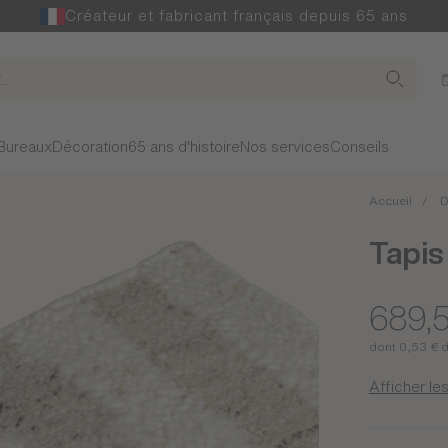
Créateur et fabricant français depuis 65 ans
Bureaux
Décoration
65 ans d'histoire
Nos services
Conseils
Accueil
D
Tapis
689,
dont 0,53 € 
Afficher les