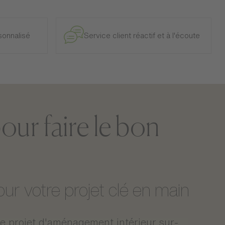
7kg
L. 160cm * P.230cm
onnalisé
Service client réactif et à l'écoute
Colis 1 : 0 x 0 x 160 cm (7,4kg)
our faire le bon
r votre projet clé en main
 projet d'aménagement intérieur sur-