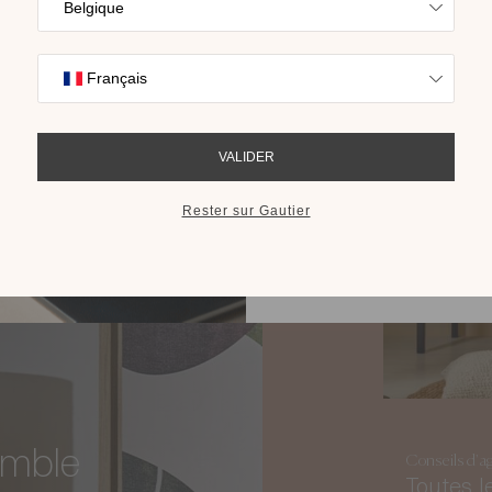
Trouvez l’inspira
nos collections s
eu
cho
pour trouver
RECEVOIR LE 
 ?
emble
Conseils d'a
Toutes l