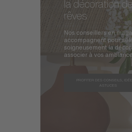
la décoration d
rêves
Nos conseillers en maga
accompagnent pour séle
soigneusement la décor
associer à vos ambianc
PROFITER DES CONSEILS, IDÉE
ASTUCES