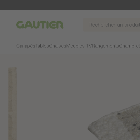
Gautier
Canapés
Tables
Chaises
Meubles TV
Rangements
Chambre