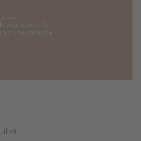
genceurs
ls pour réussir la
ion d’une chambre
utier