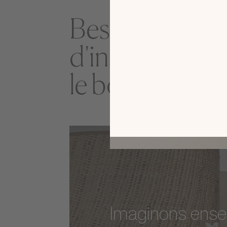
Besoin d'un p
d'inspiration 
le bon modèle
Imaginons ens