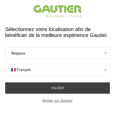
Créateur et fabricant français depuis 65 ans
Gautier
Accueil
Idées déco Salon
Salon Arco chêne structuré