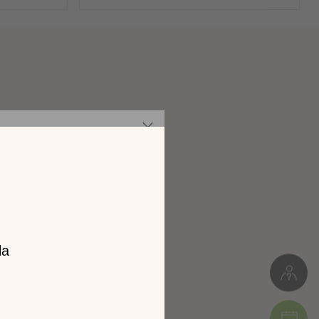
es
Panneaux de particules
Meuble à monter soi-même
z notre
65kg
catalogue
L. 160cm * H.49cm * P.45cm
l 2026 !
Colis 1 : 39 x 9 x 165 cm (30kg)
Colis 2 : 46 x 11 x 168 cm (35kg)