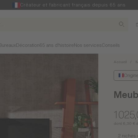
Créateur et fabricant français depuis 65 ans
Bureaux
Décoration
65 ans d'histoire
Nos services
Conseils
Accueil
M
Origin
Meubl
1 025
dont 6,30 € 
2 niches 