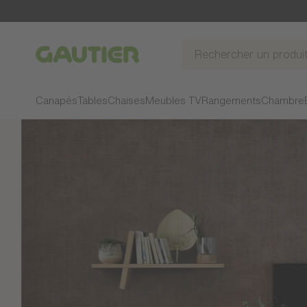
Gautier
Canapés
Tables
Chaises
Meubles TV
Rangements
Chambre