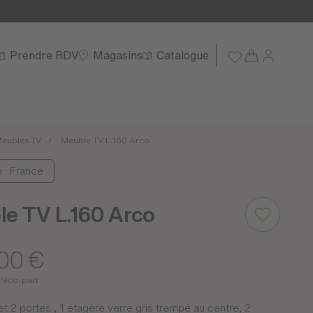
Prendre RDV
Magasins
Catalogue
eubles TV
Meuble TV L.160 Arco
e : France
e TV L.160 Arco
,00 €
d'éco-part
et 2 portes , 1 étagère verre gris trempé au centre, 2