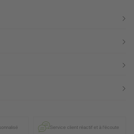
. Avec sa longueur de 160cm, vous pouvez habiller
rempé au centre vous permettent de dissimuler certains
èce de vie beaucoup de raffinement.
e et intérieur, à l’exclusion des modèles d’exposition.
onnalisé
Service client réactif et à l'écoute