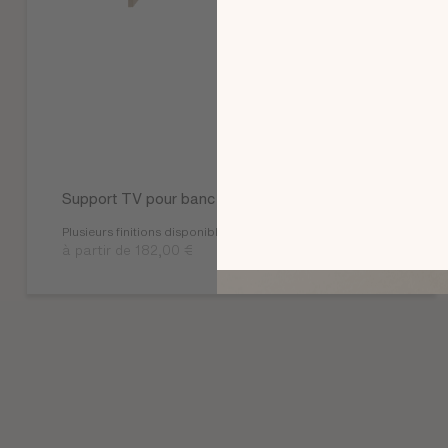
Support TV pour banc TV L.160 Arco
Plusieurs finitions disponibles
à partir de 182,00 €