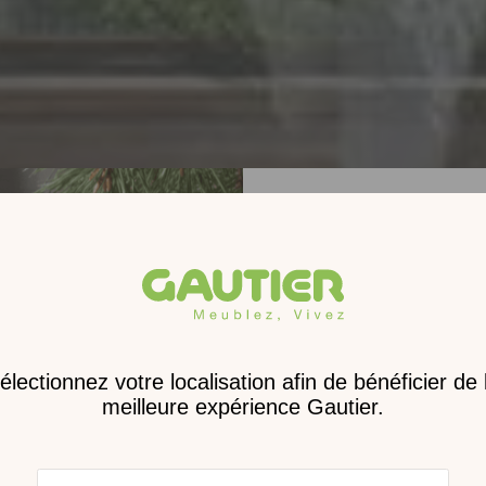
Receve
nouveau 
digita