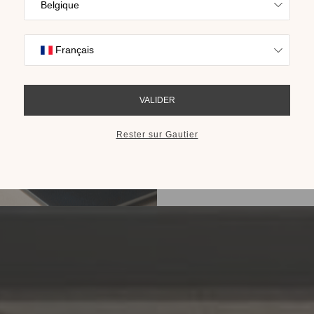
Trouvez l’inspira
nos collections s
cho
RECEVOIR LE 