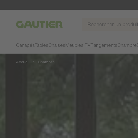
Gautier
Canapés
Tables
Chaises
Meubles TV
Rangements
Chambre
Accueil
Chambre