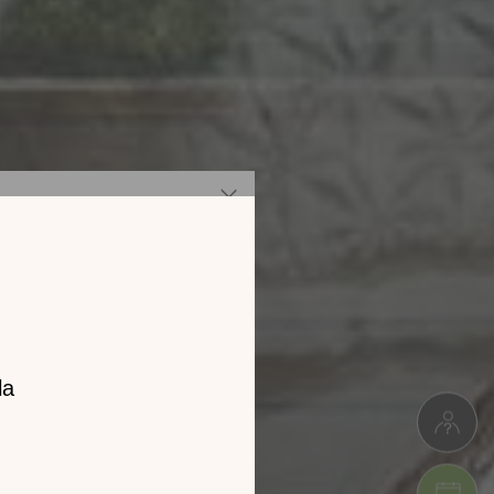
z notre
catalogue
l 2026 !