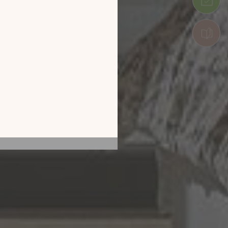
tion en découvrant
ur l’écran de votre
ix !
CATALOGUE 2026