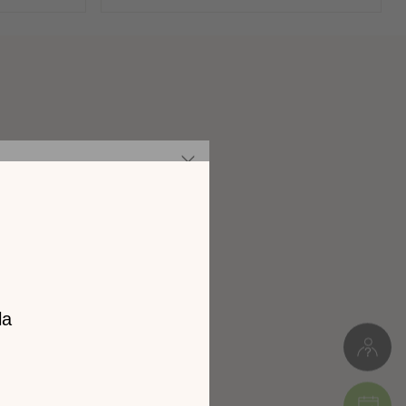
Panneaux de particules
Meuble à monter soi-même
z notre
14kg
catalogue
L. 95cm * H.75cm * P.40cm
l 2026 !
Colis 1 : 14 x 8 x 82 cm (4kg)
Colis 2 : 41 x 5 x 105 cm (10kg)