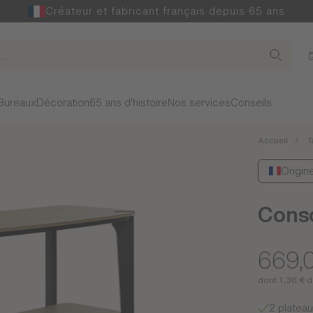
Créateur et fabricant français depuis 65 ans
Bureaux
Décoration
65 ans d'histoire
Nos services
Conseils
Accueil
T
Origin
Conso
669,
dont 1,36 € d
2 platea