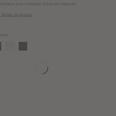
ofondeur pour s'adapter à tous les espaces
 détails du produit
nition
bocage
bre rosso
Marbre blanc venato
Onyx Brut