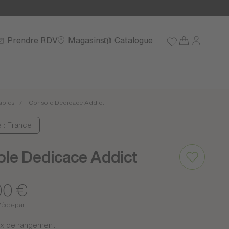
Prendre RDV
Magasins
Catalogue
ables
Console Dedicace Addict
e : France
le Dedicace Addict
00 €
'éco-part
ux de rangement