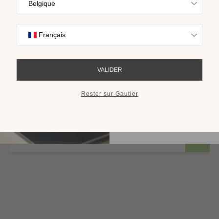
Trouvez l’inspira
nos collections s
cho
RECEVOIR LE 
Table console extensible Setis
Plusieurs finitions disponibles
Disponible en plusieurs finitions
à partir de 1 584,30 €