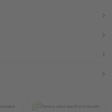
 pour vous. Occupez habilement l'espace grâce à sa petite
 suffisamment neutre et épuré pour se fondre habilement chez
tante, elle vous charmera sans aucun doute.
e et intérieur, à l’exclusion des modèles d’exposition.
onnalisé
Service client réactif et à l'écoute