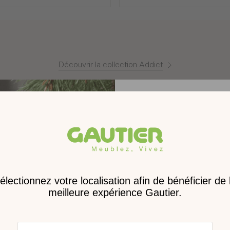
sement de dommages-intérêts.
onible) un composant ou un revêtement similaire est proposé.
Découvrir la collection Addict
Produits similaires
Matériaux
Montage
Receve
Poids
nouveau 
Dimensions
digita
Dimensions des colis