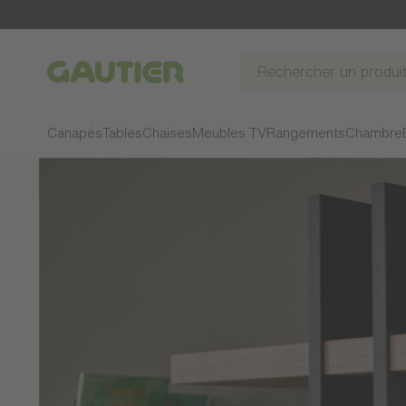
Gautier
Canapés
Tables
Chaises
Meubles TV
Rangements
Chambre