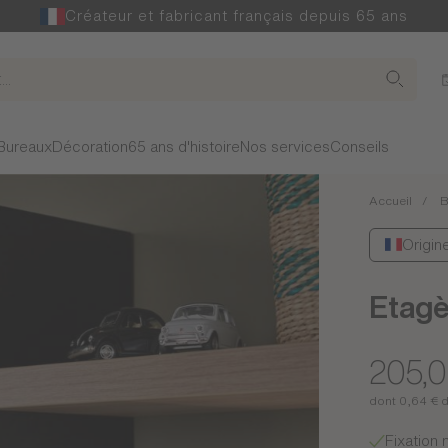
Créateur et fabricant français depuis 65 ans
Bureaux
Décoration
65 ans d'histoire
Nos services
Conseils
Accueil
B
Origin
Etagè
205,
dont 0,64 € 
Fixation 