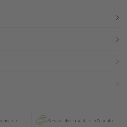
rts noirs donnent du caractère à cette étagère et
es finitions est saisissant. Elle décorera habilement votre
distinctive.
e et intérieur, à l’exclusion des modèles d’exposition.
onnalisé
Service client réactif et à l'écoute