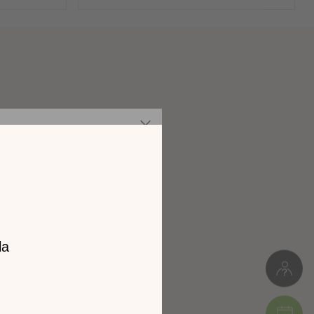
Panneaux de particules
Meuble à monter soi-même
z notre
7kg
catalogue
L. 108cm * H.22cm * P.23cm
l 2026 !
Colis 1 : 23 x 6 x 115 cm (7kg)