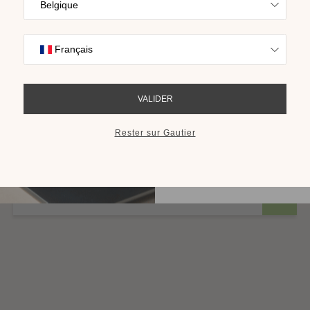
Trouvez l’inspira
nos collections s
cho
RECEVOIR LE 
Etagère murale Arco
Plusieurs finitions disponibles
à partir de 155,00 €