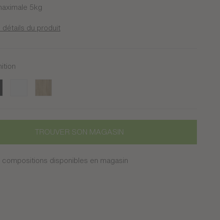
aximale 5kg
 détails du produit
nition
Blanc
Chêne du bocage
TROUVER SON MAGASIN
 compositions disponibles en magasin