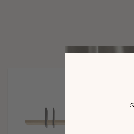
tiroirs en panneaux de fibres enrobés papier décor imitation
Bocage ou uni Noir ou décor imitation tissu pour la version b
même sauf ceux signalés par * (montés entièrement sauf éve
et roulettes).
Caractéristiques environnementales
Télécharger la notice de montage