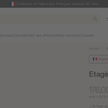
Créateur et fabricant français depuis 65 ans
Bureaux
Décoration
65 ans d'histoire
Nos services
Conseils
Accueil
B
Origin
Etagè
176,0
dont 0,82 € 
À fixer a