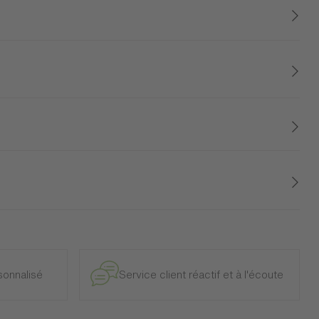
uré, cette étagère murale ADULIS apportera beaucoup de
uloir pour y exposer votre plus belle déco.
e et intérieur, à l’exclusion des modèles d’exposition.
onnalisé
Service client réactif et à l'écoute