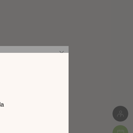
Panneaux de particules
Meuble à monter soi-même
9kg
z notre
L. 131cm * H.17cm * P.22cm
catalogue
Colis 1 : 25 x 17 x 138 cm (9kg)
l 2026 !