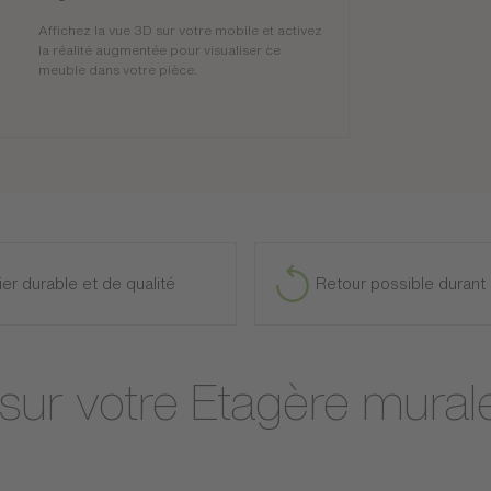
Affichez la vue 3D sur votre mobile et activez
la réalité augmentée pour visualiser ce
meuble dans votre pièce.
ier durable et de qualité
Retour possible durant 
 sur votre Etagère mural