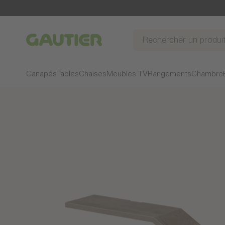
Gautier
Canapés
Tables
Chaises
Meubles TV
Rangements
Chambre