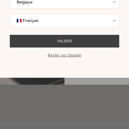
Trouvez l’inspira
nos collections s
cho
RECEVOIR LE 
Etagère murale Arco
Plusieurs finitions disponibles
à partir de 155,00 €