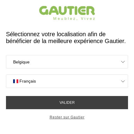
Créateur et fabricant français depuis 65 ans
Gautier
Accueil
Canapés
Pouf design Oasis
Pouf design Oasis