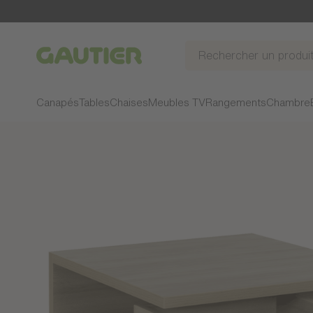
Gautier
Canapés
Tables
Chaises
Meubles TV
Rangements
Chambre