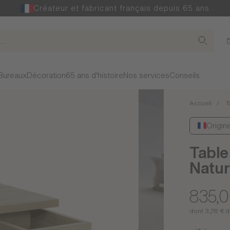
Créateur et fabricant français depuis 65 ans
Bureaux
Décoration
65 ans d'histoire
Nos services
Conseils
Accueil
T
Origin
Table
Natur
835,0
dont 3,78 € d