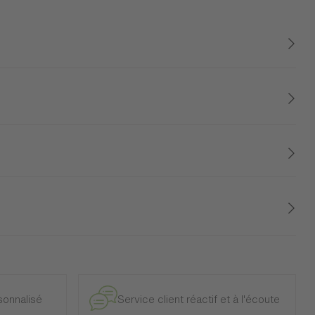
osphère calme et rassurante à votre intérieur. Dotée d’un
ment pratique. Parfaite pour organiser vos magazines et
e et intérieur, à l’exclusion des modèles d’exposition.
onnalisé
Service client réactif et à l'écoute