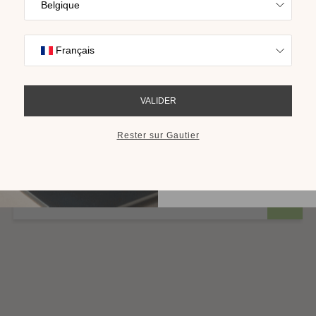
Trouvez l’inspira
nos collections s
cho
RECEVOIR LE 
Table basse moderne finition bois Arco
Plusieurs finitions disponibles
à partir de 819,00 €