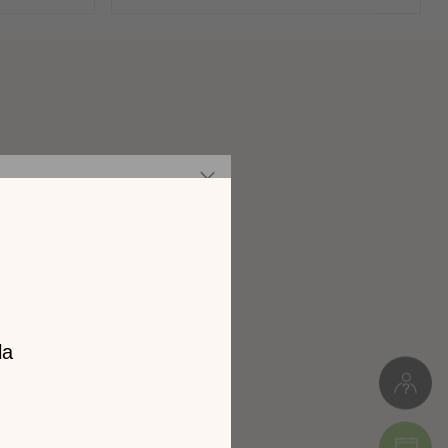
Panneaux de particules
Meuble à monter soi-même
z notre
60kg
catalogue
L. 85cm * H.38cm * P.85cm
l 2026 !
Colis 1 : 41 x 16 x 95 cm (28kg)
Colis 2 : 86 x 8 x 95 cm (32kg)