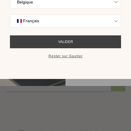
Trouvez l’inspira
nos collections s
cho
RECEVOIR LE 
Chevet lambris 1 tiroir L.40 cm
Plusieurs finitions disponibles
Disponible en plusieurs finitions
à partir de 461,00 €