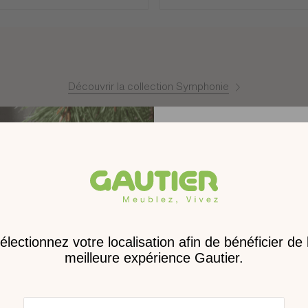
sement de dommages-intérêts.
onible) un composant ou un revêtement similaire est proposé.
Découvrir la collection Symphonie
roduits complémentair
Matériaux
Montage
Receve
Poids
nouveau 
Dimensions
digita
Dimensions des colis