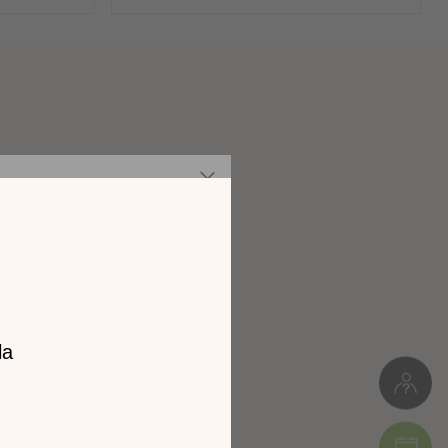
es
Panneaux de particules
Meuble monté
z notre
74kg
catalogue
L. 63cm * H.123cm * P.48cm
l 2026 !
Colis 1 : 68 x 52 x 126 cm (74kg)