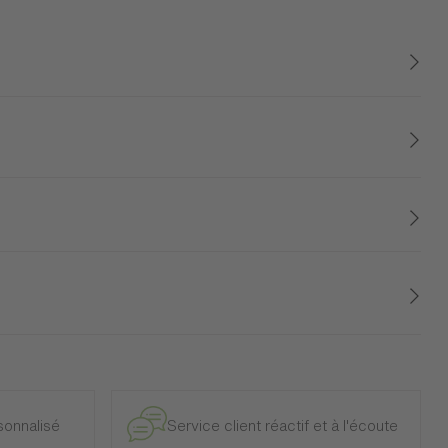
 qu'un chiffonnier comme celui de la collection SYMPHONIE
porter. Son dernier tiroir plus spacieux encore se prête aux
onnera à votre pièce un charme très délicat.
e et intérieur, à l’exclusion des modèles d’exposition.
onnalisé
Service client réactif et à l'écoute