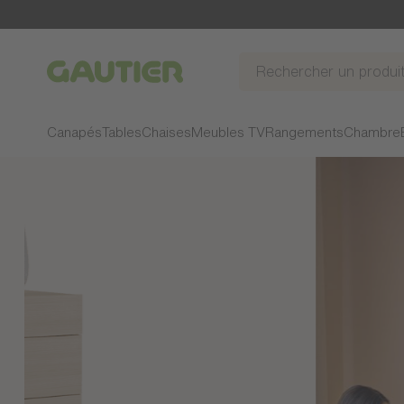
Gautier
Canapés
Tables
Chaises
Meubles TV
Rangements
Chambre